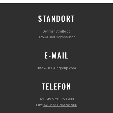
STANDORT
Dehmer Straße 66
32549 Bad Oeynhausen
E-MAIL
info@DECAP-group.com
TELEFON
Tel:
+49 5731 753-900
Fax:
+49 5731 753-95-900