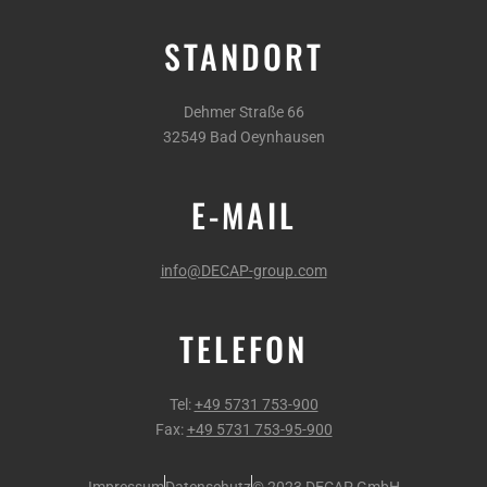
STANDORT
Dehmer Straße 66
32549 Bad Oeynhausen
E-MAIL
info@DECAP-group.com
TELEFON
Tel:
+49 5731 753-900
Fax:
+49 5731 753-95-900
Impressum
Datenschutz
© 2023 DECAP GmbH