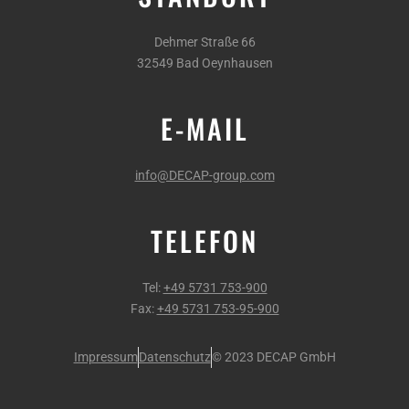
Dehmer Straße 66
32549 Bad Oeynhausen
E-MAIL
info@DECAP-group.com
TELEFON
Tel:
+49 5731 753-900
Fax:
+49 5731 753-95-900
Impressum
Datenschutz
© 2023 DECAP GmbH